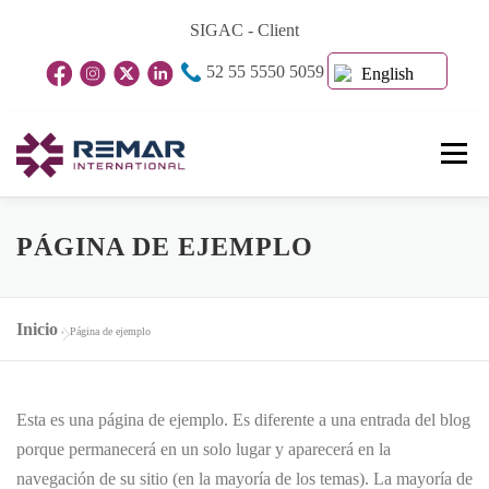
Skip
SIGAC - Client
to
52 55 5550 5059
content
English
Menu
Home Page
About Us
Business Units
PÁGINA DE EJEMPLO
Blog
Contact
Inicio
»
Página de ejemplo
Esta es una página de ejemplo. Es diferente a una entrada del blog
porque permanecerá en un solo lugar y aparecerá en la
navegación de su sitio (en la mayoría de los temas). La mayoría de