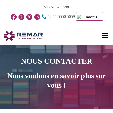
Aller
SIGAC - Client
au
52 55 5550 5059
contenu
Français
Menu
À Propos De Nous
Unités D’affaires
NOUS CONTACTER
Blog
Contact
Nous voulons en savoir plus sur
vous !