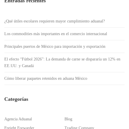
Entradas recientes
d
e
e
¿Qué útiles escolares requieren mayor cumplimiento aduanal?
n
t
Los commodities más importantes en el comercio internacional
r
a
Principales puertos de México para importación y exportación
d
El efecto “Fútbol 2026”: La demanda de carne se dispararía un 12% en
a
EE.UU. y Canadá
s
Cómo liberar paquetes retenidos en aduana México
Categorías
Agencia Aduanal
Blog
Freight Forwarder
Trading Company