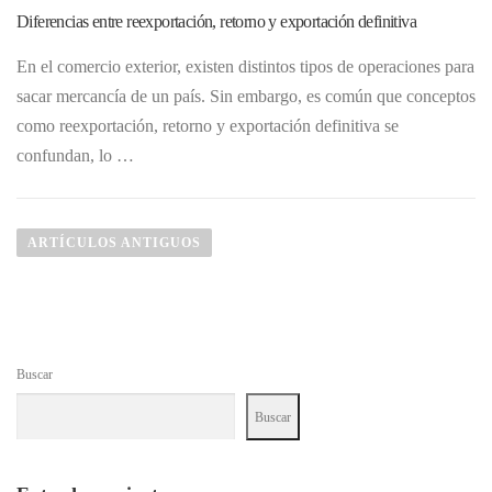
Diferencias entre reexportación, retorno y exportación definitiva
En el comercio exterior, existen distintos tipos de operaciones para
sacar mercancía de un país. Sin embargo, es común que conceptos
como reexportación, retorno y exportación definitiva se
confundan, lo …
N
a
ARTÍCULOS ANTIGUOS
v
e
g
a
Buscar
c
i
Buscar
ó
n