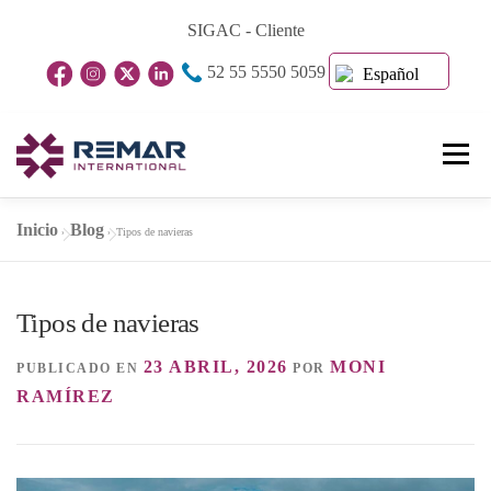
Saltar
SIGAC - Cliente
al
52 55 5550 5059
contenido
Español
Menú
Inicio
Blog
»
»
Tipos de navieras
Inicio
Nosotros
Unidades De Negocio
Tipos de navieras
Blog
Contacto
23 ABRIL, 2026
MONI
PUBLICADO EN
POR
RAMÍREZ