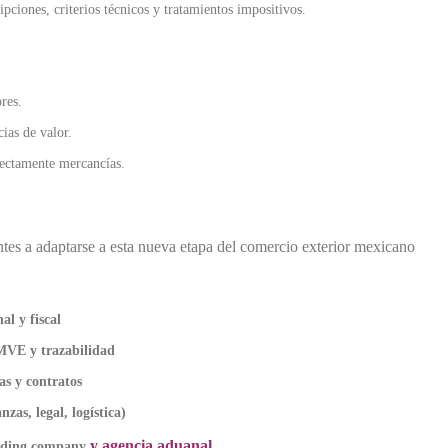
ipciones, criterios técnicos y tratamientos impositivos.
res.
ias de valor.
rrectamente mercancías.
ntes a adaptarse a esta nueva etapa del comercio exterior mexicano
l y fiscal
 MVE y trazabilidad
as y contratos
zas, legal, logística)
y agencia aduanal
trading company