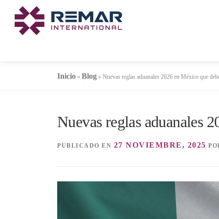
Saltar
al
contenido
Inicio
Blog
»
»
Nuevas reglas aduanales 2026 en México que deb
Nuevas reglas aduanales 2
27 NOVIEMBRE, 2025
PUBLICADO EN
PO