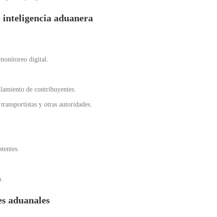
e inteligencia aduanera
 monitoreo digital.
ilamiento de contribuyentes.
transportistas y otras autoridades.
tentes.
a.
es aduanales