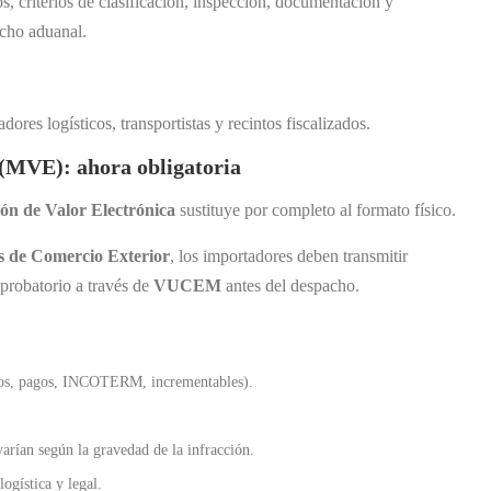
, criterios de clasificación, inspección, documentación y
acho aduanal.
ores logísticos, transportistas y recintos fiscalizados.
 (MVE): ahora obligatoria
ón de Valor Electrónica
sustituye por completo al formato físico.
es de Comercio Exterior
, los importadores deben transmitir
probatorio a través de
VUCEM
antes del despacho.
atos, pagos, INCOTERM, incrementables).
varían según la gravedad de la infracción.
ogística y legal.