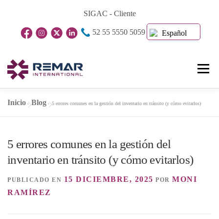
Saltar
SIGAC - Cliente
al
52 55 5550 5059
contenido
Español
Menú
Inicio
Blog
»
»
5 errores comunes en la gestión del inventario en tránsito (y cómo evitarlos)
Inicio
Nosotros
Unidades De Negocio
5 errores comunes en la gestión del
Blog
Contacto
inventario en tránsito (y cómo evitarlos)
15 DICIEMBRE, 2025
MONI
PUBLICADO EN
POR
RAMÍREZ