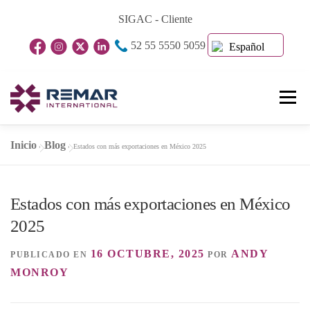
Saltar
SIGAC - Cliente
al
52 55 5550 5059
contenido
Español
Menú
Inicio
Blog
»
»
Estados con más exportaciones en México 2025
Inicio
Nosotros
Unidades De Negocio
Estados con más exportaciones en México
Blog
Contacto
2025
16 OCTUBRE, 2025
ANDY
PUBLICADO EN
POR
MONROY