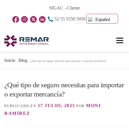
Saltar
SIGAC - Cliente
al
52 55 5550 5059
contenido
Español
Menú
Inicio
Blog
»
»
¿Qué tipo de seguro necesitas para importar o exportar mercancía?
Inicio
Nosotros
Unidades De Negocio
¿Qué tipo de seguro necesitas para importar
Blog
Contacto
o exportar mercancía?
17 JULIO, 2025
MONI
PUBLICADO EN
POR
RAMÍREZ